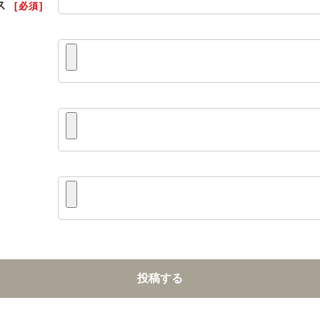
ス
[必須]