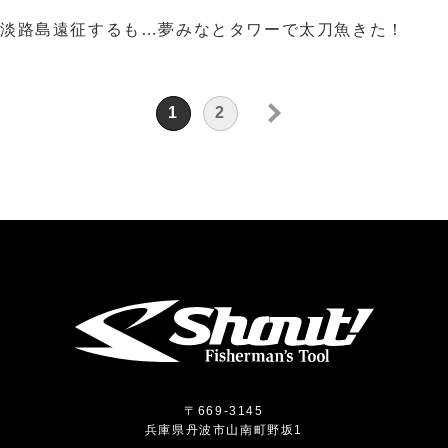
淡路島遠征するも…
夢みなとタワーで太刀魚きた！
1
2
»
〒669-3145
兵庫県丹波市山南町野坂1