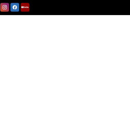
HOME
>
製品
>
Goods
>
Bag