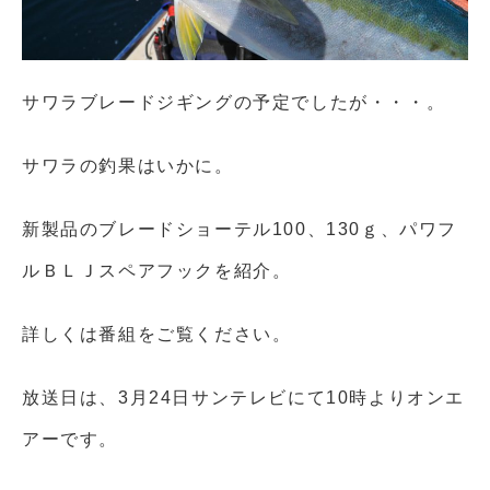
サワラブレードジギングの予定でしたが・・・。
サワラの釣果はいかに。
新製品のブレードショーテル
100
、
130
ｇ、パワフ
ルＢＬＪスペアフックを紹介。
詳しくは番組をご覧ください。
放送日は、
3
月
24
日サンテレビにて
10
時よりオンエ
アーです。