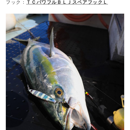
フック：
ＴＣパワフルＢＬＪスペアフックＬ