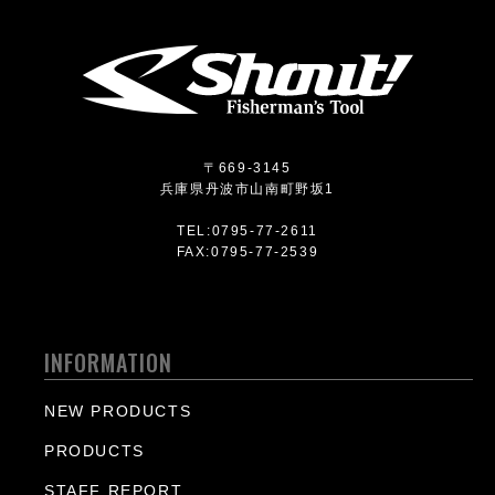
〒669-3145
兵庫県丹波市山南町野坂1
TEL:0795-77-2611
FAX:0795-77-2539
INFORMATION
NEW PRODUCTS
PRODUCTS
STAFF REPORT