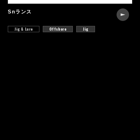
Snランス
Jig & Lure
Offshore
Jig