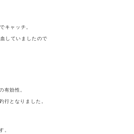
ンでキャッチ。
出血していましたので
の有効性。
釣行となりました。
す。