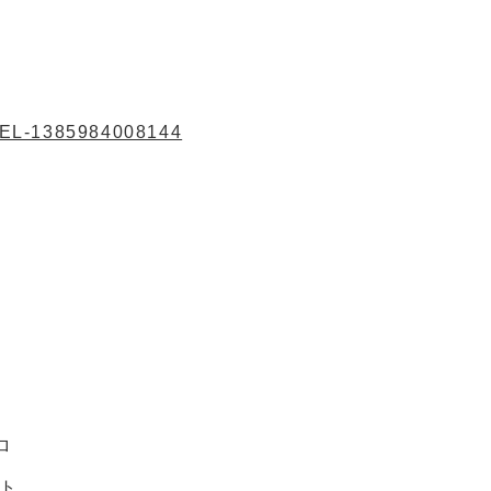
EL-1385984008144
ロ
ロト