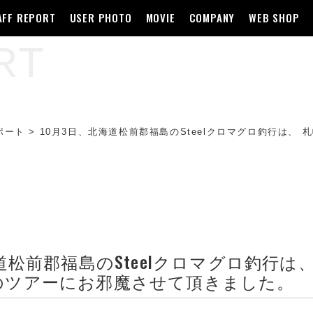
AFF REPORT
USER PHOTO
MOVIE
COMPANY
WEB SHOP
RT
ポート
>
10月3日、北海道松前郡福島のSteelクロマグロ釣行は
道松前郡福島のSteelクロマグロ釣行は
のツアーにお邪魔させて頂きました。