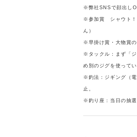
※弊社
SNS
で顔出し
O
※参加賞 シャウト
ん）
※早掛け賞・大物賞
※タックル：まず「ジ
め別のジグを使ってい
※釣法：ジギング（電
止。
※釣り座：当日の抽