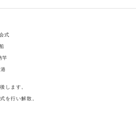
ル
会式
船
納竿
 帰港
後します。
会式を行い解散。