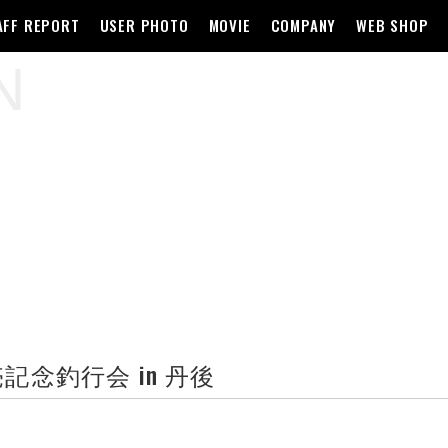
AFF REPORT
USER PHOTO
MOVIE
COMPANY
WEB SHOP
N
念釣行会 in 丹後